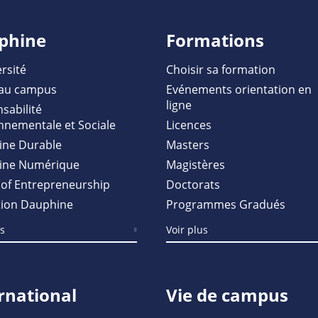
phine
Formations
rsité
Choisir sa formation
au campus
Evénements orientation en
ligne
sabilité
nnementale et Sociale
Licences
ine Durable
Masters
ine Numérique
Magistères
of Entrepreneurship
Doctorats
ion Dauphine
Programmes Gradués
us
Voir plus
rnational
Vie de campus