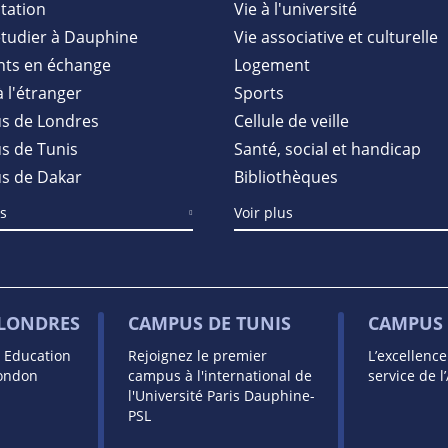
tation
Vie à l'université
étudier à Dauphine
Vie associative et culturelle
nts en échange
Logement
à l'étranger
Sports
s de Londres
Cellule de veille
 de Tunis
Santé, social et handicap
s de Dakar
Bibliothèques
us
Voir plus
 LONDRES
CAMPUS DE TUNIS
CAMPUS 
s Education
Rejoignez le premier
L’excellenc
London
campus à l'international de
service de l
l'Université Paris Dauphine-
PSL