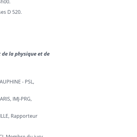
4h00.
ses D 520.
 de la physique et de
AUPHINE - PSL,
RIS, IMJ-PRG,
LLE, Rapporteur
J, Membre du jury