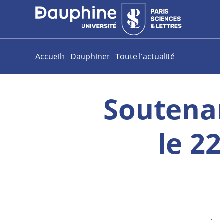
Aller
Aller
Plan
au
au
du
contenu
menu
site
Accueil
Dauphine
Toute l'actualité
Soutena
le 2