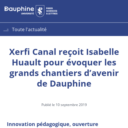
Aller
Aller
Plan
au
au
du
contenu
menu
site
...
Toute l'actualité
Xerfi Canal reçoit Isabelle
Huault pour évoquer les
grands chantiers d’avenir
de Dauphine
Publié le 10 septembre 2019
Innovation pédagogique, ouverture