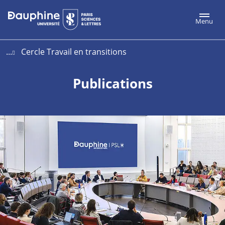
Aller
Aller
Plan
Menu
au
au
du
contenu
menu
site
...
Cercle Travail en transitions
Publications