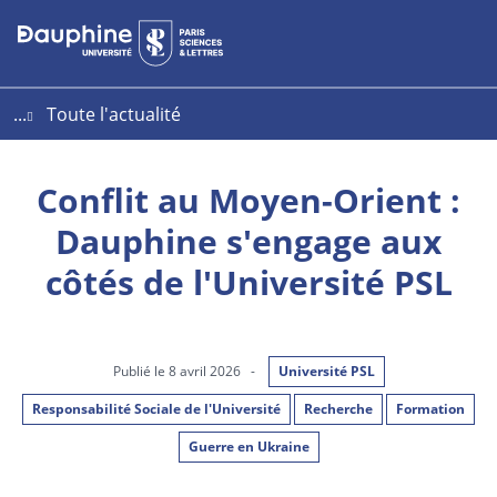
Aller
Aller
Plan
au
au
du
contenu
menu
site
...
Toute l'actualité
Conflit au Moyen-Orient :
Dauphine s'engage aux
côtés de l'Université PSL
Publié le 8 avril 2026
-
Université PSL
Responsabilité Sociale de l'Université
Recherche
Formation
Guerre en Ukraine