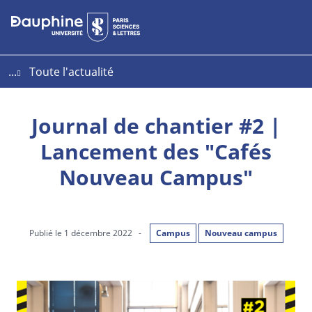
Aller
Aller
Plan
au
au
du
contenu
menu
site
...
Toute l'actualité
Journal de chantier #2 |
Lancement des "Cafés
Nouveau Campus"
Publié le 1 décembre 2022
-
Campus
Nouveau campus