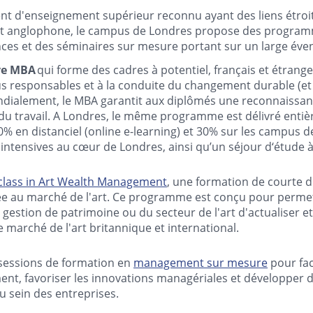
ent d'enseignement supérieur reconnu ayant des liens étroi
et anglophone, le campus de Londres propose des progra
ces et des séminaires sur mesure portant sur un large évent
ve MBA
qui forme des cadres à potentiel, français et étran
 responsables et à la conduite du changement durable (et 
dialement, le MBA garantit aux diplômés une reconnaissan
u travail. A Londres, le même programme est délivré entiè
0% en distanciel (online e-learning) et 30% sur les campus d
intensives au cœur de Londres, ainsi qu’un séjour d‘étude à
rclass in Art Wealth Management
, une formation de courte d
ée au marché de l'art. Ce programme est conçu pour perme
 gestion de patrimoine ou du secteur de l'art d'actualiser e
e marché de l'art britannique et international.
sessions de formation en
management sur mesure
pour fac
nt, favoriser les innovations managériales et développer 
u sein des entreprises.