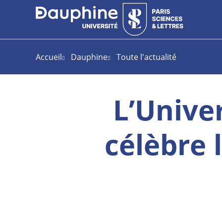
Aller
Aller
Plan
au
au
du
contenu
menu
site
Accueil
Dauphine
Toute l'actualité
L’Unive
célèbre 