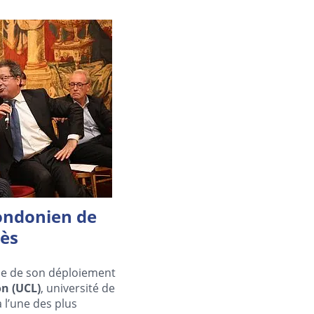
londonien de
cès
cie de son déploiement
on (UCL)
, université de
 l’une des plus