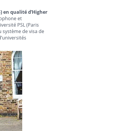
S) en qualité d’Higher
glophone et
versité PSL (Paris
u système de visa de
d’universités