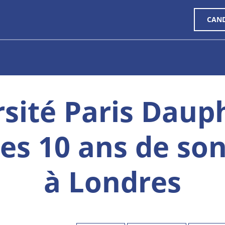
CAN
rsité Paris Daup
les 10 ans de s
à Londres