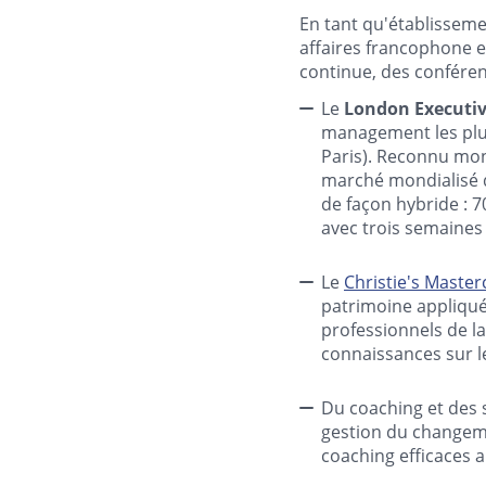
En tant qu'établissem
affaires francophone 
continue, des conféren
Le
London Executi
management les plus
Paris). Reconnu mon
marché mondialisé d
de façon hybride : 7
avec trois semaines 
Le
Christie's Maste
patrimoine appliqu
professionnels de la
connaissances sur l
Du coaching et des 
gestion du changeme
coaching efficaces a