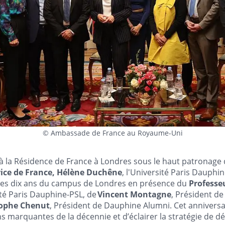
© Ambassade de France au Royaume-Uni
à la Résidence de France à Londres sous le haut patronage 
ce de France, Hélène Duchêne
, l'Université Paris Dauphin
les dix ans du campus de Londres en présence du
Professe
ité Paris Dauphine-PSL, de
Vincent Montagne
, Président de
tophe Chenut
, Président de Dauphine Alumni. Cet anniversai
ions marquantes de la décennie et d’éclairer la stratégie de