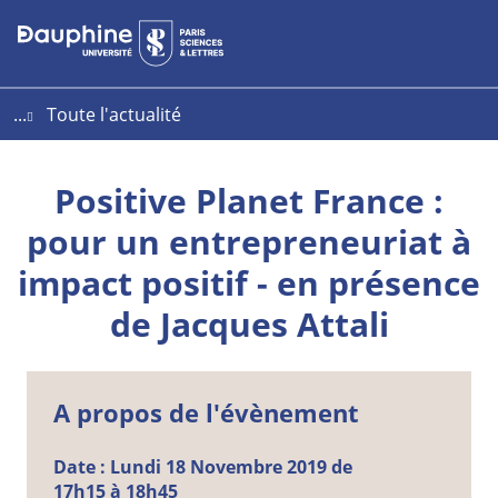
Aller
Aller
Plan
au
au
du
contenu
menu
site
...
Toute l'actualité
Positive Planet France :
pour un entrepreneuriat à
impact positif - en présence
de Jacques Attali
A propos de l'évènement
Date :
Lundi
18
Novembre
2019 de
17h15 à 18h45