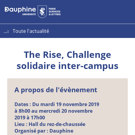
Aller
Aller
Plan
au
au
du
contenu
menu
site
...
Toute l'actualité
The Rise, Challenge
solidaire inter-campus
A propos de l'évènement
Dates :
Du mardi 19 novembre 2019
à 8h00 au mercredi 20 novembre
2019 à 17h00
Lieu :
Hall du rez-de-chaussée
Organisé par :
Dauphine