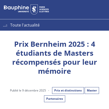
Aller
Aller
Plan
au
au
du
contenu
menu
site
...
Toute l'actualité
Prix Bernheim 2025 : 4
étudiants de Masters
récompensés pour leur
mémoire
Publié le 9 décembre 2025
-
Prix et distinctions
Master
Partenaires