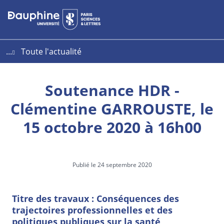
Aller
Aller
Plan
au
au
du
contenu
menu
site
...
Toute l'actualité
Soutenance HDR -
Clémentine GARROUSTE, le
15 octobre 2020 à 16h00
Publié le 24 septembre 2020
Titre des travaux : Conséquences des
trajectoires professionnelles et des
politiques publiques sur la santé