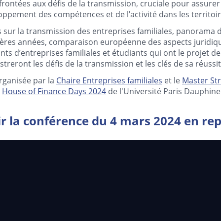
frontées aux défis de la transmission, cruciale pour assurer
oppement des compétences et de l’activité dans les territoir
sur la transmission des entreprises familiales, panorama 
ières années, comparaison européenne des aspects juridique
ts d’entreprises familiales et étudiants qui ont le projet d
ustreront les défis de la transmission et les clés de sa réussit
rganisée par la
Chaire Entreprises familiales
et le
Master Str
s
House of Finance Days 2024
de l'Université Paris Dauphine 
r la conférence du 4 mars 2024 en re