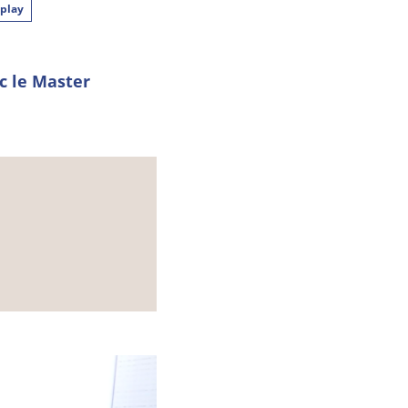
play
c le Master