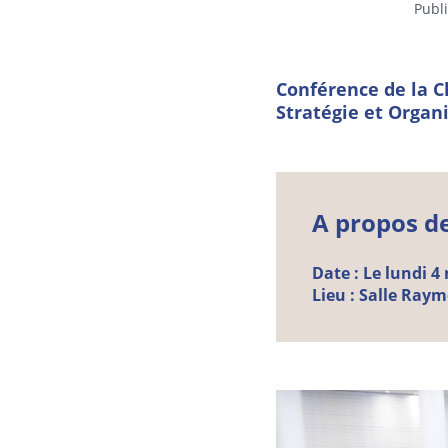
Publi
Conférence de la C
Stratégie et Organ
A propos d
Date :
Le lundi 4
Lieu :
Salle Raym