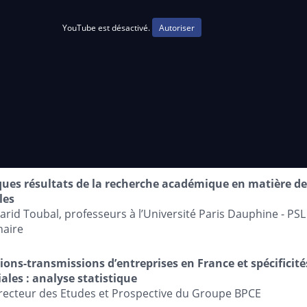
YouTube est désactivé.
Autoriser
ues résultats de la recherche académique en matière de
les
Farid Toubal, professeurs à l’Université Paris Dauphine - PSL
haire
ons-transmissions d’entreprises en France et spécificit
iales : analyse statistique
recteur des Etudes et Prospective du Groupe BPCE