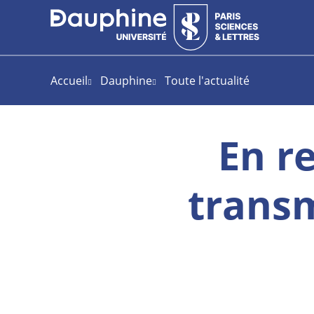
Aller
Aller
Plan
au
au
du
contenu
menu
site
Accueil
Dauphine
Toute l'actualité
En re
transm