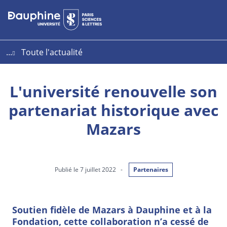
Aller
Aller
Plan
au
au
du
contenu
menu
site
...
Toute l'actualité
L'université renouvelle son
partenariat historique avec
Mazars
Publié le 7 juillet 2022
-
Partenaires
Soutien fidèle de Mazars à Dauphine et à la
Fondation, cette collaboration n’a cessé de