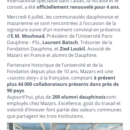
international spécialisé dans l’audit, la fiscalité et le
conseil, a été
officiellement renouvelé pour 4 ans.
Mercredi 6 juillet, les communautés dauphinoise et
mazarienne se sont rencontrées à l’occasion de la
signature suivie d’un moment convivial en présence
d’
E.M. Mouhoud
, Président de l'Université Paris
Dauphine - PSL,
Laurent Batsch
, Trésorier de la
Fondation Dauphine, et
Zied Loukil
, Associé de
Mazars en France et alumni de Dauphine.
Partenaire historique de l’université et de la
Fondation depuis plus de 10 ans, Mazars est une
«
success story
» à la française, comptant
à présent
plus 44 000 collaborateurs présents dans près de
90 pays
.
Aujourd'hui, plus de
200 alumni dauphinois
sont
employés chez Mazars. Excellence, goût du travail et
volonté d’innover font partie des valeurs communes
que partagent les trois institutions.