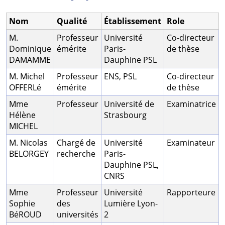
Nom
Qualité
Établissement
Role
M.
Professeur
Université
Co-directeur
Dominique
émérite
Paris-
de thèse
DAMAMME
Dauphine PSL
M. Michel
Professeur
ENS, PSL
Co-directeur
OFFERLé
émérite
de thèse
Mme
Professeur
Université de
Examinatrice
Hélène
Strasbourg
MICHEL
M. Nicolas
Chargé de
Université
Examinateur
BELORGEY
recherche
Paris-
Dauphine PSL,
CNRS
Mme
Professeur
Université
Rapporteure
Sophie
des
Lumière Lyon-
BéROUD
universités
2