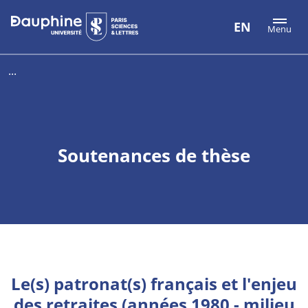
Aller
Aller
Plan
EN
Menu
au
au
du
contenu
menu
site
...
Soutenances de thèse
Le(s) patronat(s) français et l'enjeu
des retraites (années 1980 - milieu