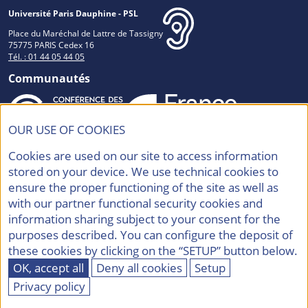
Université Paris Dauphine - PSL
Place du Maréchal de Lattre de Tassigny
75775 PARIS Cedex 16
Tél. : 01 44 05 44 05
Communautés
OUR USE OF COOKIES
Accréditations et Labels
Cookies are used on our site to access information
stored on your device. We use technical cookies to
ensure the proper functioning of the site as well as
with our partner functional security cookies and
information sharing subject to your consent for the
purposes described. You can configure the deposit of
Contacts
Mentions légales
these cookies by clicking on the “SETUP” button below.
Politique de confidentialité
Accessibilité
OK, accept all
Deny all cookies
Setup
Plan du site
Eco-conception
Gestion des cookies
Privacy policy
©2026 Université Paris Dauphine - PSL