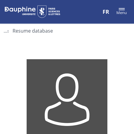
Aller
Aller
Plan
FR
Menu
au
au
du
contenu
menu
site
...
Resume database