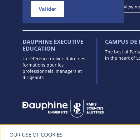
View m
Valider
DAUPHINE EXECUTIVE
CAMPUS DE
EDUCATION
The best of Pari
in the heart of 
La référence universitaire des
formations pour les
professionnels, managers et
dirigeants
Université Paris Dauphine - PSL
OUR USE OF COOKIES
Place du Maréchal de Lattre de Tassigny