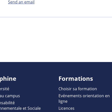
Send an email
phine
Formations
rsité
Choisir sa formation
au campus
Evénements orientation en
ligne
sabilité
nnementale et Sociale
Licences