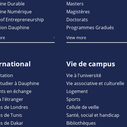
ine Durable
Masters
ine Numérique
Magistères
of Entrepreneurship
Doctorats
ion Dauphine
Programmes Gradués
ore
View more
rnational
Vie de campus
tation
Vie à l'université
étudier à Dauphine
Vie associative et culturelle
nts en échange
Logement
à l'étranger
Sports
s de Londres
Cellule de veille
 de Tunis
Santé, social et handicap
s de Dakar
Bibliothèques