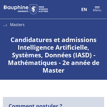
Aller
Aller
Plan
EN
Menu
au
au
du
contenu
menu
site
...
Masters
Candidatures et admissions
Intelligence Artificielle,
Systèmes, Données (IASD) -
Mathématiques - 2e année de
Master
Comment postuler ?