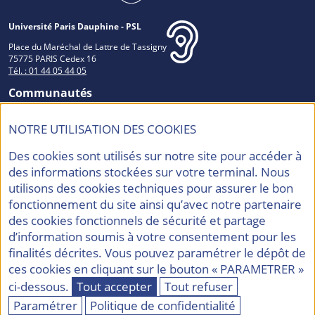
Université Paris Dauphine - PSL
Place du Maréchal de Lattre de Tassigny
75775 PARIS Cedex 16
Tél. : 01 44 05 44 05
Communautés
NOTRE UTILISATION DES COOKIES
Des cookies sont utilisés sur notre site pour accéder à
Accréditations et Labels
des informations stockées sur votre terminal. Nous
utilisons des cookies techniques pour assurer le bon
fonctionnement du site ainsi qu’avec notre partenaire
des cookies fonctionnels de sécurité et partage
d’information soumis à votre consentement pour les
finalités décrites. Vous pouvez paramétrer le dépôt de
Contacts
Mentions légales
ces cookies en cliquant sur le bouton « PARAMETRER »
Politique de confidentialité
Accessibilité
ci-dessous.
Tout accepter
Tout refuser
Plan du site
Eco-conception
Gestion des cookies
Paramétrer
Politique de confidentialité