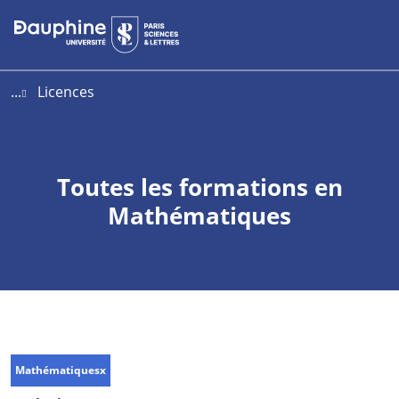
Aller
Aller
Plan
au
au
du
contenu
menu
site
...
Licences
Toutes les formations en
Mathématiques
Mathématiques
x