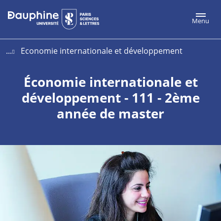
Aller
Aller
Plan
Menu
au
au
du
contenu
menu
site
...
Economie internationale et développement
Économie internationale et
développement - 111 - 2ème
année de master