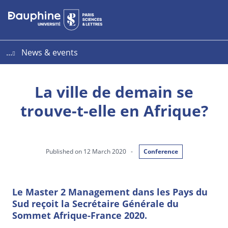
Aller
Aller
Plan
au
au
du
contenu
menu
site
...
News & events
La ville de demain se
trouve-t-elle en Afrique?
Published on 12 March 2020
-
Conference
Le Master 2 Management dans les Pays du
Sud reçoit la Secrétaire Générale du
Sommet Afrique-France 2020.