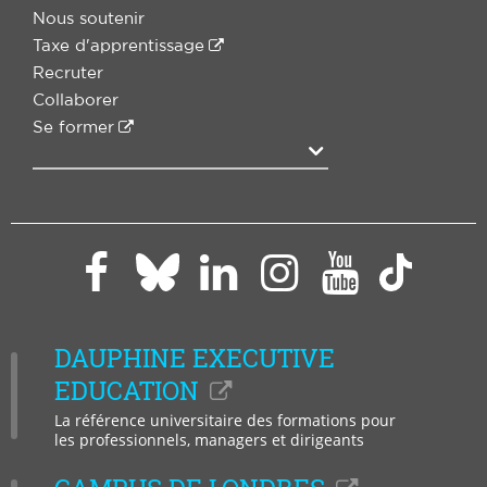
Nous soutenir
Taxe d'apprentissage
Recruter
Collaborer
Se former
Agrandir
Paris
Paris
Paris
Paris
Paris
Paris
Dauphine
Dauphine
Dauphine
Dauphi
Dauphine
Daup
sur
sur
sur
sur
sur
sur
DAUPHINE EXECUTIVE
Facebook
LinkedIn
Instagram
YouTub
Bluesky
Tikto
EDUCATION
La référence universitaire des formations pour
les professionnels, managers et dirigeants