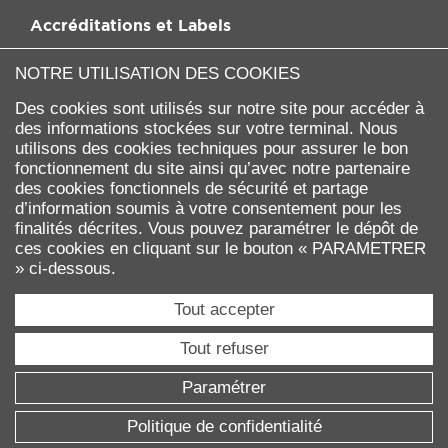
Accréditations et Labels
NOTRE UTILISATION DES COOKIES
Des cookies sont utilisés sur notre site pour accéder à
des informations stockées sur votre terminal. Nous
utilisons des cookies techniques pour assurer le bon
fonctionnement du site ainsi qu’avec notre partenaire
des cookies fonctionnels de sécurité et partage
d’information soumis à votre consentement pour les
finalités décrites. Vous pouvez paramétrer le dépôt de
ces cookies en cliquant sur le bouton « PARAMETRER
Université Paris Dauphine - PSL
» ci-dessous.
Place du Maréchal de Lattre de Tassigny
75775 PARIS Cedex 16
Tout accepter
Tél. : 01 44 05 44 05
Tout refuser
ISSN 3074-5691
Paramétrer
Contacts
Mentions légales
Politique de confidentialité
Accessibilité
Plan du site
Eco-conception
Politique de confidentialité
Gestion des cookies
©2026 Université Paris Dauphine - PSL