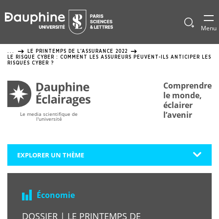
Panneau
de
Afficher
Menu
le
gestion
formulai
LE PRINTEMPS DE L'ASSURANCE 2022
...
de
des
LE RISQUE CYBER : COMMENT LES ASSUREURS PEUVENT-ILS ANTICIPER LES
recherch
RISQUES CYBER ?
cookies
Comprendre
le monde,
éclairer
l’avenir
Le media scientifique de
l'université
EXPLORER UN THÈME
Économie
DOSSIER | LE PRINTEMPS DE