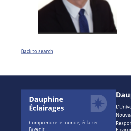
Back to search
Dau
Dauphine
Éclairages
L'Unive
Nouve
Comprendre le monde, éclairer
Respon
l’avenir
Enviro