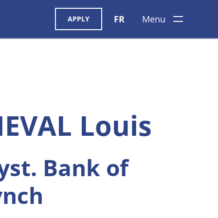
FR
Menu
APPLY
HEVAL Louis
yst. Bank of
ynch