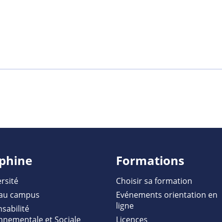
phine
Formations
rsité
Choisir sa formation
au campus
Evénements orientation en
ligne
sabilité
nnementale et Sociale
Licences