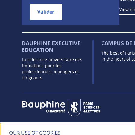
View m
Valider
DAUPHINE EXECUTIVE
CAMPUS DE
EDUCATION
The best of Pari
in the heart of 
La référence universitaire des
formations pour les
professionnels, managers et
dirigeants
Université Paris Dauphine - PSL
OUR USE OF COOKIES