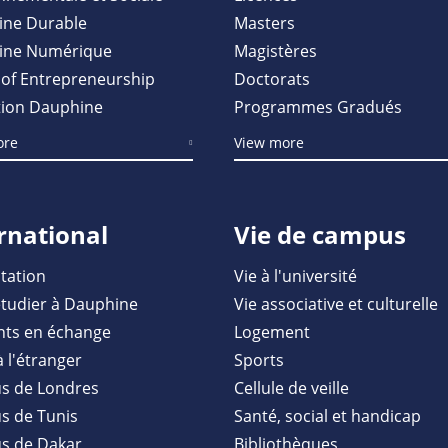
ine Durable
Masters
ine Numérique
Magistères
of Entrepreneurship
Doctorats
ion Dauphine
Programmes Gradués
ore
View more
rnational
Vie de campus
tation
Vie à l'université
étudier à Dauphine
Vie associative et culturelle
nts en échange
Logement
à l'étranger
Sports
s de Londres
Cellule de veille
 de Tunis
Santé, social et handicap
s de Dakar
Bibliothèques