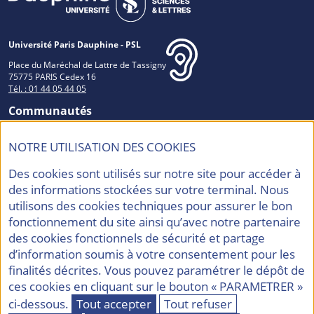
Université Paris Dauphine - PSL
Place du Maréchal de Lattre de Tassigny
75775 PARIS Cedex 16
Tél. : 01 44 05 44 05
Communautés
NOTRE UTILISATION DES COOKIES
Des cookies sont utilisés sur notre site pour accéder à
Accréditations et Labels
des informations stockées sur votre terminal. Nous
utilisons des cookies techniques pour assurer le bon
fonctionnement du site ainsi qu’avec notre partenaire
des cookies fonctionnels de sécurité et partage
d’information soumis à votre consentement pour les
finalités décrites. Vous pouvez paramétrer le dépôt de
Contacts
Mentions légales
ces cookies en cliquant sur le bouton « PARAMETRER »
Politique de confidentialité
Accessibilité
ci-dessous.
Tout accepter
Tout refuser