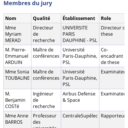
Membres du jury
Nom
Qualité
Établissement
Role
Mme
Directeur
UNIVERSITE
Directeur de
Myriam
de
PARIS
these
MERAD
recherche
DAUPHINE - PSL
M. Pierre-
Maître de
Université
Co-
Emmanuel
conférences
Paris-Dauphine,
encadrant
ARDUIN
PSL
de these
Mme Sonia
Maître de
Université
Examinateu
TOUBALINE
conférences
Paris-Dauphine,
PSL
M.
Ingénieur
Airbus Defense
Examinateu
Benjamin
de
& Space
COSTé
recherche
Mme Anne
Professeur
CentraleSupélec
Rapporteur
BARROS
des