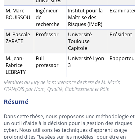
universités
M. Marc
Ingénieur
Institut pour la
Examinateu
BOUISSOU
de
Maîtrise des
recherche
Risques (IMdR)
M. Pascale
Professor
Université
Président
ZARATE
Toulouse
Capitole
M. Jean-
Full
Université Lyon
Rapporteur
Fabrice
professor
3
LEBRATY
Membres du jury de la soutenance de thèse de M. Marin
FRANçOIS par Nom, Qualité, Établissement et Rôle
Résumé
Dans cette thèse, nous proposons une méthodologie et
un outil d'aide à la décision pour la gestion des risques
cyber. Nous utilisons les techniques d'apprentissage
profond dites "basées sur les modèles" pour être en