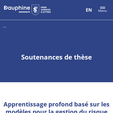
Aller
Aller
Plan
EN
Menu
au
au
du
contenu
menu
site
...
Soutenances de thèse
Apprentissage profond basé sur les
modèles pour la gestion du risque