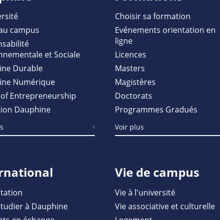
rsité
Choisir sa formation
au campus
Evénements orientation en
ligne
sabilité
nnementale et Sociale
Licences
ine Durable
Masters
ine Numérique
Magistères
of Entrepreneurship
Doctorats
ion Dauphine
Programmes Gradués
us
Voir plus
rnational
Vie de campus
tation
Vie à l'université
étudier à Dauphine
Vie associative et culturelle
nts en échange
Logement