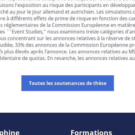
isons l'exposition au risque des participants en développa
hé au jour le jour allemand et autrichien. Les simulations
e à différents effets de prime de risque en fonction des cara
es réglementaires de la Commission Européenne en matière 
des ``Event Studies,'' nous examinons treize catégories d
s concentrant sur les annonces relatives à la réserve de st
 étudiée, 33% des annonces de la Commission Européenne 
ifs plus élevés après l’annonce. Les annonces relatives au MSR
xcédentaire de quotas. En revanche, les annonces relatives 
Toutes les soutenances de thèse
phine
Formations