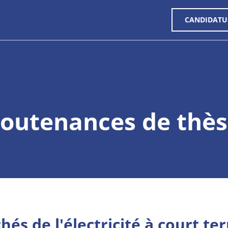
CANDIDATU
outenances de thè
hés de l'électricité à court t