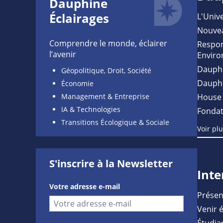
Dauphine
Éclairages
L'Unive
Nouve
Comprendre le monde, éclairer
Respon
l’avenir
Enviro
Dauph
Géopolitique, Droit, Société
Dauph
Économie
Management & Entreprise
House 
IA & Technologies
Fondat
Transitions Écologique & Sociale
Voir pl
S'inscrire à la Newsletter
Inte
Votre adresse e-mail
Présen
Venir 
Étudia