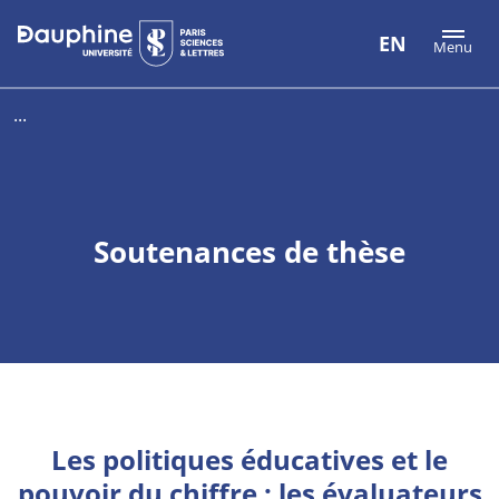
Aller
Aller
Plan
EN
Menu
au
au
du
contenu
menu
site
...
Soutenances de thèse
Les politiques éducatives et le
pouvoir du chiffre : les évaluateurs