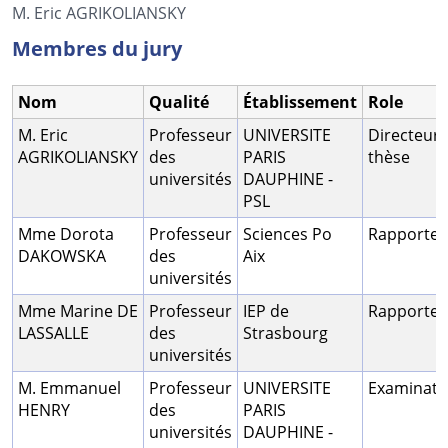
M. Eric AGRIKOLIANSKY
Membres du jury
Nom
Qualité
Établissement
Role
M. Eric
Professeur
UNIVERSITE
Directeur 
AGRIKOLIANSKY
des
PARIS
thèse
universités
DAUPHINE -
PSL
Mme Dorota
Professeur
Sciences Po
Rapporteu
DAKOWSKA
des
Aix
universités
Mme Marine DE
Professeur
IEP de
Rapporteu
LASSALLE
des
Strasbourg
universités
M. Emmanuel
Professeur
UNIVERSITE
Examinate
HENRY
des
PARIS
universités
DAUPHINE -