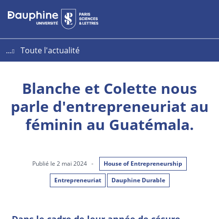
Aller
Aller
Plan
au
au
du
contenu
menu
site
...
Toute l'actualité
Blanche et Colette nous
parle d'entrepreneuriat au
féminin au Guatémala.
Publié le 2 mai 2024
-
House of Entrepreneurship
Entrepreneuriat
Dauphine Durable