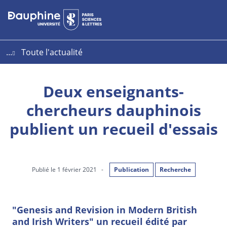
Aller
Aller
Plan
au
au
du
contenu
menu
site
...
Toute l'actualité
Deux enseignants-
chercheurs dauphinois
publient un recueil d'essais
Publié le 1 février 2021
-
Publication
Recherche
"Genesis and Revision in Modern British
and Irish Writers" un recueil édité par