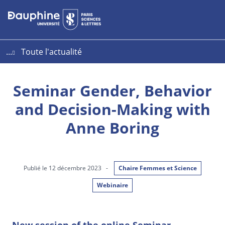
Aller
Aller
Plan
au
au
du
contenu
menu
site
...
Toute l'actualité
Seminar Gender, Behavior
and Decision-Making with
Anne Boring
Publié le 12 décembre 2023
-
Chaire Femmes et Science
Webinaire