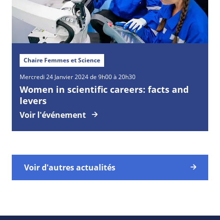
Chaire Femmes et Science
Mercredi
24
Janvier
2024 de 9h00 à 20h30
Women in scientific careers: facts and
levers
Voir l'événement
Voir d'autres actualités