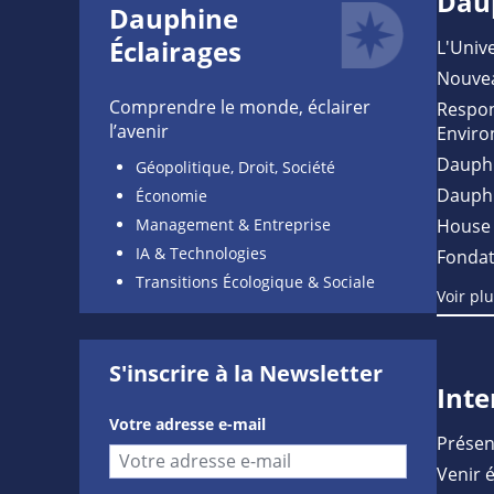
Dau
Dauphine
Éclairages
L'Unive
Nouve
Comprendre le monde, éclairer
Respon
l’avenir
Enviro
Dauph
Géopolitique, Droit, Société
Dauph
Économie
Management & Entreprise
House 
IA & Technologies
Fondat
Transitions Écologique & Sociale
Voir pl
S'inscrire à la Newsletter
Inte
Votre adresse e-mail
Présen
Venir 