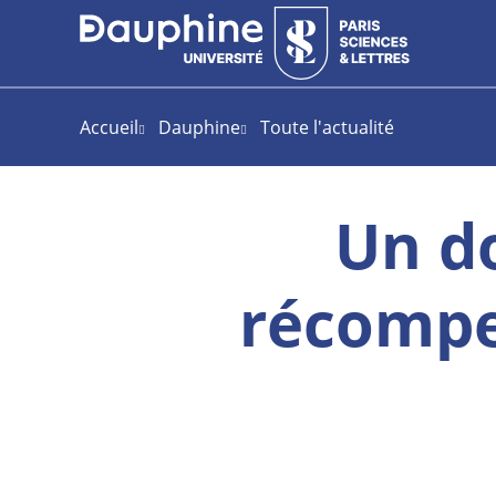
Aller
Aller
Plan
au
au
du
contenu
menu
site
Accueil
Dauphine
Toute l'actualité
Un d
récompe