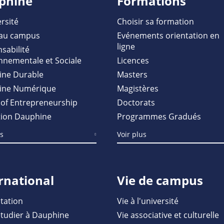
phine
Formations
rsité
Choisir sa formation
au campus
Evénements orientation en
ligne
sabilité
nnementale et Sociale
Licences
ine Durable
Masters
ine Numérique
Magistères
of Entrepreneurship
Doctorats
ion Dauphine
Programmes Gradués
us
Voir plus
rnational
Vie de campus
tation
Vie à l'université
étudier à Dauphine
Vie associative et culturelle