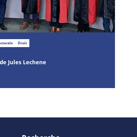
ctorale
Droit
de Jules Lechene