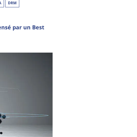
A
DRM
nsé par un Best