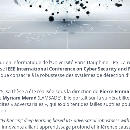
eur en informatique de l’Université Paris Dauphine – PSL, a r
use
IEEE International Conference on Cyber Security and R
ifique consacré à la robustesse des systèmes de détection d
.
5, sa thèse a été réalisée sous la direction de
Pierre-Emma
de
Myriam Merad
(LAMSADE). Elle portait sur la vulnérabilit
dites « adversariales », qui exploitent des failles subtiles p
ion.
"Enhancing deep learning based IDS adversarial robustness with 
nnovante alliant apprentissage profond et inférence causal