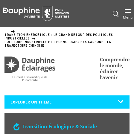
Panneau
de
Afficher
Menu
le
gestion
formulai
...
de
des
TRANSITION ÉNERGÉTIQUE : LE GRAND RETOUR DES POLITIQUES
recherch
INDUSTRIELLES
cookies
POLITIQUE INDUSTRIELLE ET TECHNOLOGIES BAS CARBONE : LA
TRAJECTOIRE CHINOISE
Comprendre
le monde,
éclairer
l’avenir
Le media scientifique de
l'université
EXPLORER UN THÈME
Transition Écologique & Sociale