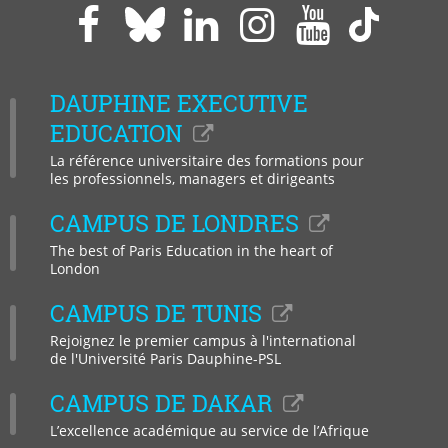
Paris
Paris
Paris
Paris
Paris
Paris
Dauphine
Dauphine
Dauphine
Dauphi
Dauphine
Daup
sur
sur
sur
sur
sur
sur
DAUPHINE EXECUTIVE
Facebook
LinkedIn
Instagram
YouTub
Bluesky
Tikto
EDUCATION
La référence universitaire des formations pour
les professionnels, managers et dirigeants
CAMPUS DE LONDRES
The best of Paris Education in the heart of
London
CAMPUS DE TUNIS
Rejoignez le premier campus à l'international
de l'Université Paris Dauphine-PSL
CAMPUS DE DAKAR
L’excellence académique au service de l’Afrique