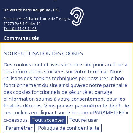
Université Paris Dauphine - PSL
Place du Maréchal de Lattre de Tassigny
75775 PARIS Cedex 16
Tél. : 01 44 05 44 05
Communautés
NOTRE UTILISATION DES COOKIES
Des cookies sont utilisés sur notre site pour accéder à
Accréditations et Labels
des informations stockées sur votre terminal. Nous
utilisons des cookies techniques pour assurer le bon
fonctionnement du site ainsi qu’avec notre partenaire
des cookies fonctionnels de sécurité et partage
d’information soumis à votre consentement pour les
finalités décrites. Vous pouvez paramétrer le dépôt de
Contacts
Mentions légales
ces cookies en cliquant sur le bouton « PARAMETRER »
Politique de confidentialité
Accessibilité
ci-dessous.
Tout accepter
Tout refuser
Plan du site
Eco-conception
Gestion des cookies
Paramétrer
Politique de confidentialité
©2026 Université Paris Dauphine - PSL