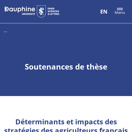
Aller
Aller
Plan
EN
Menu
au
au
du
contenu
menu
site
...
Soutenances de thèse
Déterminants et impacts des
stratégies des agriculteurs français