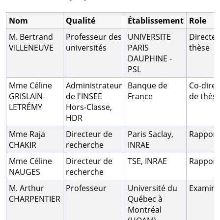
Nom
Qualité
Établissement
Role
M. Bertrand
Professeur des
UNIVERSITE
Directe
VILLENEUVE
universités
PARIS
thèse
DAUPHINE -
PSL
Mme Céline
Administrateur
Banque de
Co-direc
GRISLAIN-
de l'INSEE
France
de thès
LETRÉMY
Hors-Classe,
HDR
Mme Raja
Directeur de
Paris Saclay,
Rapport
CHAKIR
recherche
INRAE
Mme Céline
Directeur de
TSE, INRAE
Rapport
NAUGES
recherche
M. Arthur
Professeur
Université du
Examina
CHARPENTIER
Québec à
Montréal