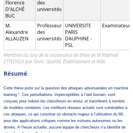
Florence
des
D'ALCHÉ
universités
BUC
M.
Professeur
UNIVERSITE
Examinateur
Alexandre
des
PARIS
ALLAUZEN
universités
DAUPHINE -
PSL
Membres du jury de la soutenance de thèse de M.Raphael
ETTEDGUI par Nom, Qualité, Établissement et Rôle
Résumé
Cette thèse porte sur la question des attaques adversariales en
machine
learning *
. Ces perturbations, imperceptibles à l’oeil humain, sont
conçues pour induire les classifieurs en erreur, et transfèrent à nombre
de modèles similaires. Les meilleurs réseaux actuels sont vulnérables à
ces attaques, ce qui constitue un obstacle majeur à l’utilisation du ML
pour des applications critiques comme les voitures autonomes ou les
drones. A l’heure actuelle, aucune équipe de chercheurs n’a identifié de