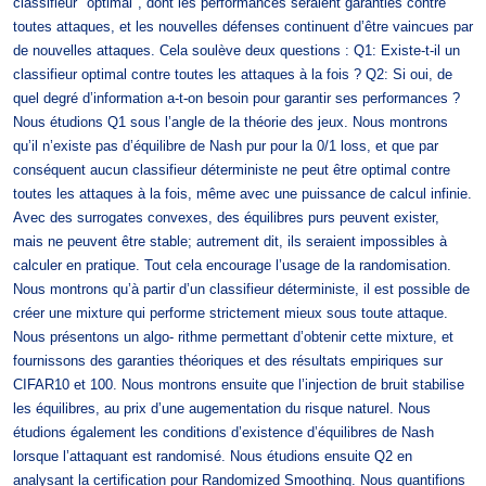
classifieur "optimal", dont les performances seraient garanties contre
toutes attaques, et les nouvelles défenses continuent d’être vaincues par
de nouvelles attaques. Cela soulève deux questions : Q1: Existe-t-il un
classifieur optimal contre toutes les attaques à la fois ? Q2: Si oui, de
quel degré d’information a-t-on besoin pour garantir ses performances ?
Nous étudions Q1 sous l’angle de la théorie des jeux. Nous montrons
qu’il n’existe pas d’équilibre de Nash pur pour la 0/1 loss, et que par
conséquent aucun classifieur déterministe ne peut être optimal contre
toutes les attaques à la fois, même avec une puissance de calcul infinie.
Avec des surrogates convexes, des équilibres purs peuvent exister,
mais ne peuvent être stable; autrement dit, ils seraient impossibles à
calculer en pratique. Tout cela encourage l’usage de la randomisation.
Nous montrons qu’à partir d’un classifieur déterministe, il est possible de
créer une mixture qui performe strictement mieux sous toute attaque.
Nous présentons un algo- rithme permettant d’obtenir cette mixture, et
fournissons des garanties théoriques et des résultats empiriques sur
CIFAR10 et 100. Nous montrons ensuite que l’injection de bruit stabilise
les équilibres, au prix d’une augementation du risque naturel. Nous
étudions également les conditions d’existence d’équilibres de Nash
lorsque l’attaquant est randomisé. Nous étudions ensuite Q2 en
analysant la certification pour Randomized Smoothing. Nous quantifions