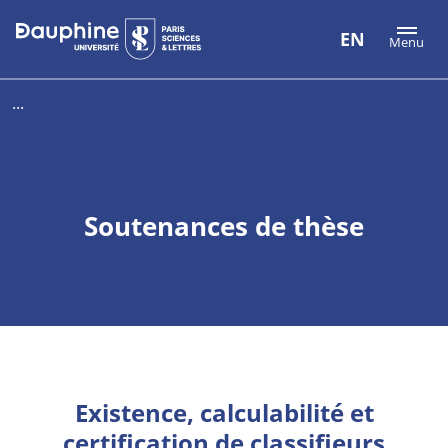
Aller
Aller
Plan
EN
Menu
au
au
du
contenu
menu
site
...
Soutenances de thèse
Existence, calculabilité et
certification de classifieurs