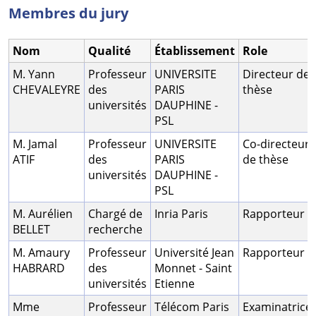
Membres du jury
Nom
Qualité
Établissement
Role
M. Yann
Professeur
UNIVERSITE
Directeur de
CHEVALEYRE
des
PARIS
thèse
universités
DAUPHINE -
PSL
M. Jamal
Professeur
UNIVERSITE
Co-directeur
ATIF
des
PARIS
de thèse
universités
DAUPHINE -
PSL
M. Aurélien
Chargé de
Inria Paris
Rapporteur
BELLET
recherche
M. Amaury
Professeur
Université Jean
Rapporteur
HABRARD
des
Monnet - Saint
universités
Etienne
Mme
Professeur
Télécom Paris
Examinatrice