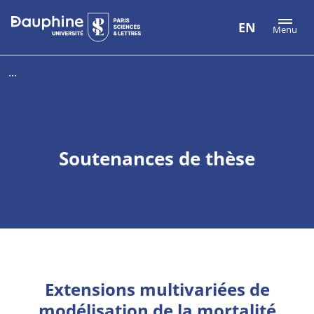
Aller
Aller
Plan
EN
Menu
au
au
du
contenu
menu
site
...
Soutenances de thèse
Extensions multivariées de
modélisation de la mortalité