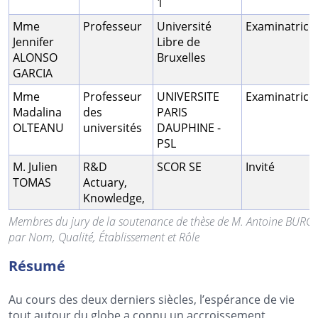
1
Mme
Professeur
Université
Examinatrice
Jennifer
Libre de
ALONSO
Bruxelles
GARCIA
Mme
Professeur
UNIVERSITE
Examinatrice
Madalina
des
PARIS
OLTEANU
universités
DAUPHINE -
PSL
M. Julien
R&D
SCOR SE
Invité
TOMAS
Actuary,
Knowledge,
Membres du jury de la soutenance de thèse de M. Antoine BURG
par Nom, Qualité, Établissement et Rôle
Résumé
Au cours des deux derniers siècles, l’espérance de vie
tout autour du globe a connu un accroissement