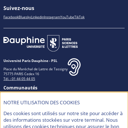
Suivez-nous
Facebook
Bluesky
Linkedin
Instagram
YouTube
TikTok
Université Paris Dauphine - PSL
Place du Maréchal de Lattre de Tassigny
75775 PARIS Cedex 16
Tél. : 01 44 05 44 05
Communautés
NOTRE UTILISATION DES COOKIES
Des cookies sont utilisés sur notre site pour accéder à
Accréditations et Labels
des informations stockées sur votre terminal. Nous
utilisons des cookies techniques pour assurer le bon