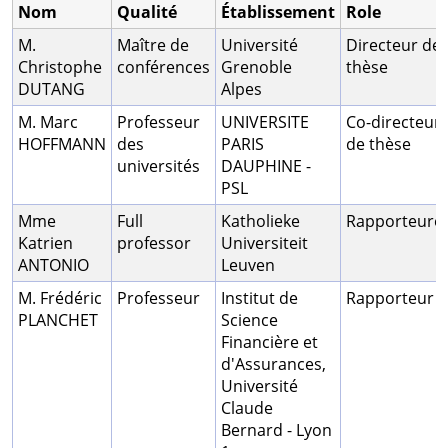
Nom
Qualité
Établissement
Role
M.
Maître de
Université
Directeur de
Christophe
conférences
Grenoble
thèse
DUTANG
Alpes
M. Marc
Professeur
UNIVERSITE
Co-directeur
HOFFMANN
des
PARIS
de thèse
universités
DAUPHINE -
PSL
Mme
Full
Katholieke
Rapporteure
Katrien
professor
Universiteit
ANTONIO
Leuven
M. Frédéric
Professeur
Institut de
Rapporteur
PLANCHET
Science
Financière et
d'Assurances,
Université
Claude
Bernard - Lyon