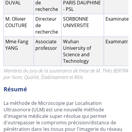
DUVAL
de
PARIS DAUPHINE
recherche
- PSL
M. Olivier
Directeur
SORBONNE
Examinateu
COUTURE
de
UNIVERSITE
recherche
Mme Fang
Associate
Wuhan
Examinatric
YANG
professor
University of
Science and
Technology
Membres du jury de la soutenance de thèse de M. Théo BERTRA
par Nom, Qualité, Établissement et Rôle
Résumé
La méthode de Microscopie par Localisation
Ultrasonore (ULM) est une nouvelle méthode
d'imagerie médicale super-résolue qui permet
d'outrepasser le compromis précision/distance de
pénétration dans les tissus pour l'imagerie du réseau