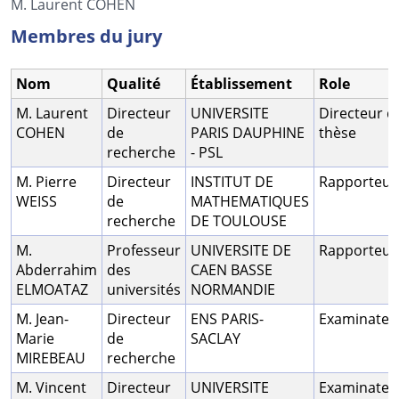
M. Laurent COHEN
Membres du jury
Nom
Qualité
Établissement
Role
M. Laurent
Directeur
UNIVERSITE
Directeur d
COHEN
de
PARIS DAUPHINE
thèse
recherche
- PSL
M. Pierre
Directeur
INSTITUT DE
Rapporteur
WEISS
de
MATHEMATIQUES
recherche
DE TOULOUSE
M.
Professeur
UNIVERSITE DE
Rapporteur
Abderrahim
des
CAEN BASSE
ELMOATAZ
universités
NORMANDIE
M. Jean-
Directeur
ENS PARIS-
Examinateu
Marie
de
SACLAY
MIREBEAU
recherche
M. Vincent
Directeur
UNIVERSITE
Examinateu