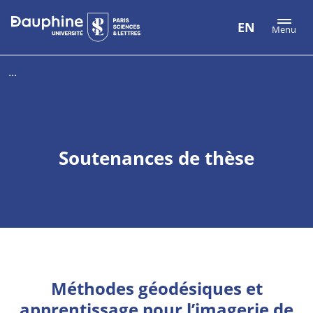
Aller
Aller
Plan
EN
Menu
au
au
du
contenu
menu
site
...
Soutenances de thèse
Méthodes géodésiques et
apprentissage pour l’imagerie de