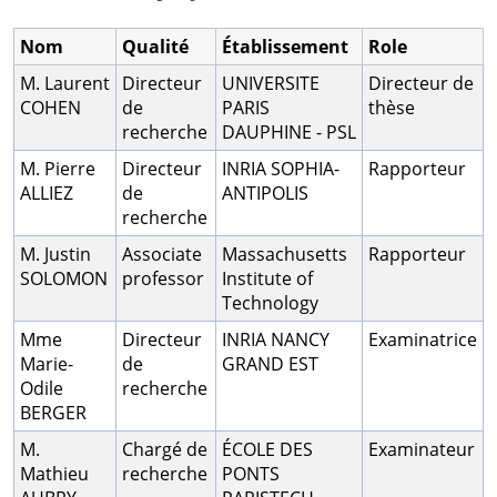
Nom
Qualité
Établissement
Role
M. Laurent
Directeur
UNIVERSITE
Directeur de
COHEN
de
PARIS
thèse
recherche
DAUPHINE - PSL
M. Pierre
Directeur
INRIA SOPHIA-
Rapporteur
ALLIEZ
de
ANTIPOLIS
recherche
M. Justin
Associate
Massachusetts
Rapporteur
SOLOMON
professor
Institute of
Technology
Mme
Directeur
INRIA NANCY
Examinatrice
Marie-
de
GRAND EST
Odile
recherche
BERGER
M.
Chargé de
ÉCOLE DES
Examinateur
Mathieu
recherche
PONTS