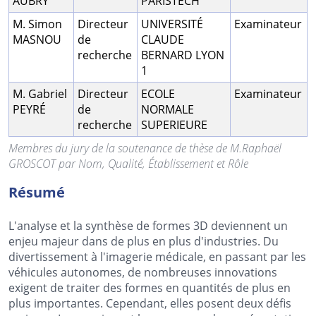
AUBRY
PARISTECH
M. Simon
Directeur
UNIVERSITÉ
Examinateur
MASNOU
de
CLAUDE
recherche
BERNARD LYON
1
M. Gabriel
Directeur
ECOLE
Examinateur
PEYRÉ
de
NORMALE
recherche
SUPERIEURE
Membres du jury de la soutenance de thèse de M.Raphaël
GROSCOT par Nom, Qualité, Établissement et Rôle
Résumé
L'analyse et la synthèse de formes 3D deviennent un
enjeu majeur dans de plus en plus d'industries. Du
divertissement à l'imagerie médicale, en passant par les
véhicules autonomes, de nombreuses innovations
exigent de traiter des formes en quantités de plus en
plus importantes. Cependant, elles posent deux défis