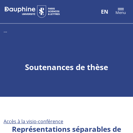
Aller
Aller
Plan
EN
Menu
au
au
du
contenu
menu
site
...
Soutenances de thèse
Accès à la visio-conférence
Représentations séparables de