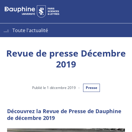
Aller
Aller
Plan
au
au
du
contenu
menu
site
...
Toute l'actualité
Revue de presse Décembre
2019
Publié le 1 décembre 2019
-
Presse
Découvrez la Revue de Presse de Dauphine
de décembre 2019