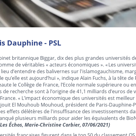
is Dauphine - PSL
inet britannique Biggar, dix des plus grandes universités d
 comme de véritables « acteurs économiques ». « Les univers
 lieu d’entendre des balivernes sur l'islamogauchisme, marg
lle qu’elle est aujourd’hui », indique Alain Fuchs, à la tête de
peaute le Collège de France, l’Ecole normale supérieure ou 
és de recherche sont à l’origine de 41,1 milliards d’euros de 
France. « L’impact économique des universités est meilleur q
éjouit El Mouhoub Mouhoud, président de Paris-Dauphine-PS
es effets délétères de l'insuffisance des investissements da
 manqué plusieurs milliards pour aider les équivalents de Bi
(Les Échos, Marie-Christine Corbier, 07/06/2021)
ersités françaises figurent dans le top 50 du classement QS