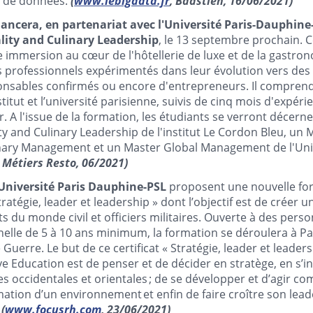
e de données.
(
www.lebigdata.fr
, Baastien, 16/06/2021)
lancera, en partenariat avec l'Université Paris-Dauphin
lity and Culinary Leadership
, le 13 septembre prochain.
e immersion au cœur de l'hôtellerie de luxe et de la gastro
 professionnels expérimentés dans leur évolution vers des
sables confirmés ou encore d'entrepreneurs. Il comprend
titut et l’université parisienne, suivis de cinq mois d'expér
r. A l'issue de la formation, les étudiants se verront décern
ity and Culinary Leadership de l'institut Le Cordon Bleu, un
inary Management et un Master Global Management de l'Univ
 Métiers Resto, 06/2021)
l'Université Paris Dauphine-PSL
proposent une nouvelle fo
Stratégie, leader et leadership » dont l’objectif est de créer
ts du monde civil et officiers militaires. Ouverte à des per
elle de 5 à 10 ans minimum, la formation se déroulera à P
 Guerre. Le but de ce certificat « Stratégie, leader et leader
e Education est de penser et de décider en stratège, en s’i
s occidentales et orientales ; de se développer et d’agir c
mation d’un environnement et enfin de faire croître son leade
.
(
www.focusrh.com
, 23/06/2021)