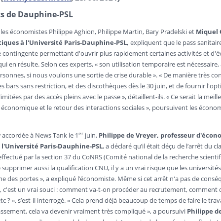
ts de Dauphine
-PSL
Miquel 
es économistes Philippe Aghion, Philippe Martin, Bary Pradelski et
ues à l'Université Paris-Dauphine-PSL,
expliquent que le pass sanitair
 contingente permettant d'ouvrir plus rapidement certaines activités et d'év
e qui en résulte. Selon ces experts, « son utilisation temporaire est nécessai
sonnes, si nous voulons une sortie de crise durable ». « De manière très conc
s bars sans restriction, et des discothèques dès le 30 juin, et de fournir l'o
limitées par des accès pleins avec le passe », détaillent-ils. « Ce serait la meil
e économique et le retour des interactions sociales », poursuivent les écono
er
Philippe de Vreyer, professeur d'écon
w accordée à News Tank le 1
juin,
 l'Université Paris-Dauphine-PSL
, a déclaré qu’il était déçu de l’arrêt du
effectué par la section 37 du CoNRS (Comité national de la recherche scientif
 supprimer aussi la qualification CNU, il y a un vrai risque que les université
me des portes », a expliqué l’économiste. Même si cet arrêt n'a pas de cons
, c'est un vrai souci : comment va-t-on procéder au recrutement, comment 
 ? », s’est-il interrogé. « Cela prend déjà beaucoup de temps de faire le trav
Philippe d
assement, cela va devenir vraiment très compliqué », a poursuivi