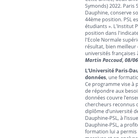
Symonds) 2022. Paris S
Dauphine, conserve son 
44ème position. PSL es
étudiants ». L'Institut
position dans l'indica
l'Ecole Normale supérie
résultat, bien meilleur 
universités françaises 
Martin Paccoud, 08/06
L’Université Paris-Dau
données
, une formati
Ce programme vise à p
de répondre aux besoins
données couvre l’ensem
chercheurs reconnus d
diplôme d’université de
Dauphine-PSL, à l’issue
Dauphine-PSL, a profi
formation lui a permi