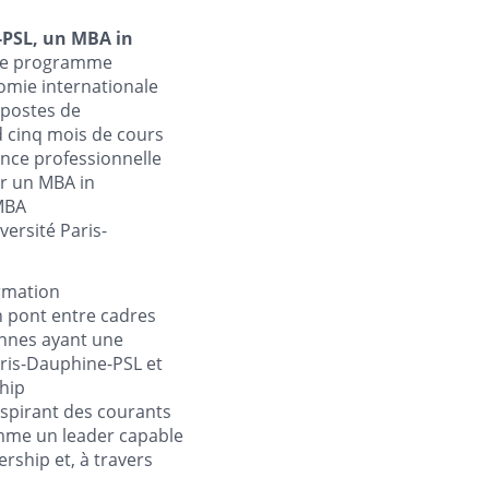
e-PSL, un MBA in
 Ce programme
nomie internationale
 postes de
 cinq mois de cours
ience professionnelle
er un MBA in
 MBA
ersité Paris-
rmation
 un pont entre cadres
sonnes ayant une
aris-Dauphine-PSL et
ship
nspirant des courants
omme un leader capable
rship et, à travers