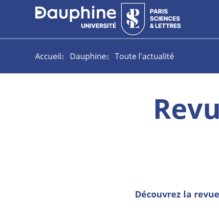
Aller
Aller
Plan
au
au
du
contenu
menu
site
Accueil
Dauphine
Toute l'actualité
Revu
Découvrez la revue