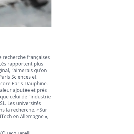
e recherche françaises
ités rapportent plus
inal, j’aimerais qu’on
 Paris Sciences et
encore Paris-Dauphine.
valeur ajoutée et près
ue celui de l’industrie
L. Les universités
ns la recherche. « Sur
oNTech en Allemagne »,
 (Quacquarelli