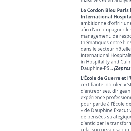
massives et en analys
Le Cordon Bleu Paris 
International Hospita
ambitionne d’offrir un
afin d'accompagner les
management, de respon
thématiques entre l'ins
dans le secteur hôtelie
International Hospital
in Hospitality and Cul
Dauphine-PSL.
(Zepros
L’École de Guerre et 
certifiante intitulée « 
d’entreprises, dirigean
expérience professionn
pour partie à l’École de
» de Dauphine Executiv
de pensées stratégique
d’anticiper la transfor
cela, son organisation