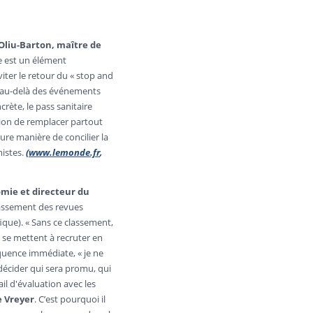
Oliu-Barton, maître de
e est un élément
iter le retour du « stop and
re, au-delà des événements
rète, le pass sanitaire
ption de remplacer partout
leure manière de concilier la
(
www.lemonde.fr
,
mistes.
omie et directeur du
 classement des revues
ique). « Sans ce classement,
s se mettent à recruter en
équence immédiate, « je ne
décider qui sera promu, qui
ail d'évaluation avec les
e Vreyer
. C’est pourquoi il