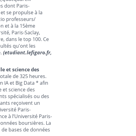
s dont Paris-
et se propulse à la
tio professeurs/
on et à la 15ème
ité, Paris-Saclay,
e, dans le top 100. Ce
cultés qu'ont les
e.
(etudiant.lefigaro.fr,
le et science des
otale de 325 heures.
n IA et
Big Data *
afin
e et science des
nts spécialisés ou des
nants reçoivent un
versité Paris-
ce à l’Université Paris-
données boursières. La
n de bases de données