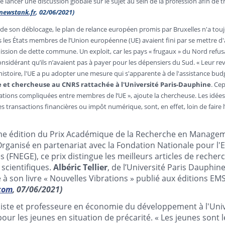
de lancer une discussion globale sur le sujet au sein de la profession afin de 
newstank.fr
, 02/06/2021)
de son déblocage, le plan de relance européen promis par Bruxelles n'a touj
s les États membres de l’Union européenne (UE) avaient fini par se mettre d
ission de dette commune. Un exploit, car les pays « frugaux » du Nord refus
nsidérant qu’ils n’avaient pas à payer pour les dépensiers du Sud. « Leur re
histoire, l'UE a pu adopter une mesure qui s'apparente à de l'assistance bud
 et chercheuse au CNRS rattachée à l'Université Paris-Dauphine
. Ce
ations compliquées entre membres de l’UE », ajoute la chercheuse. Les idées
es transactions financières ou impôt numérique, sont, en effet, loin de faire 
ème édition du Prix Académique de la Recherche en Managem
 Organisé en partenariat avec la Fondation Nationale pour l
s (FNEGE), ce prix distingue les meilleurs articles de rec
scientifiques.
Albéric Tellier
, de l’Université Paris Dauphine
 à son livre « Nouvelles Vibrations » publié aux éditions EM
com
, 07/06/2021)
iste et professeure en économie du développement à l'Univ
our les jeunes en situation de précarité. « Les jeunes sont 