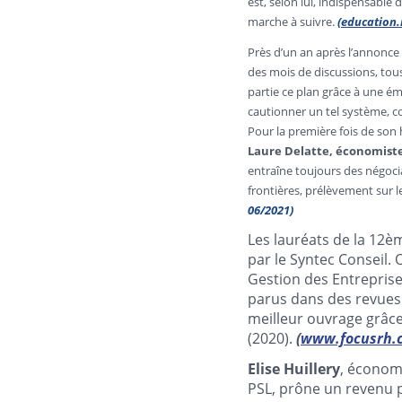
est, selon lui, indispensable 
(
education.
marche à suivre.
Près d’un an après l’annonce 
des mois de discussions, tou
partie ce plan grâce à une ém
cautionner un tel système, co
Pour la première fois de son 
Laure Delatte, économiste
entraîne toujours des négoci
frontières, prélèvement sur l
06/2021)
Les lauréats de la 12
par le Syntec Conseil.
Gestion des Entreprise
parus dans des revues 
meilleur ouvrage grâce
(2020).
(
www.focusrh.
Elise Huillery
, économ
PSL, prône un revenu p