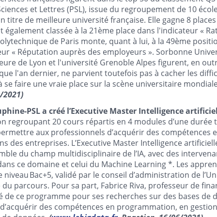
ciences et Lettres (PSL), issue du regroupement de 10 école
titre de meilleure université française. Elle gagne 8 places 
t également classée à la 21ème place dans l'indicateur « Ra
 Polytechnique de Paris monte, quant à lui, à la 49ème positi
teur « Réputation auprès des employeurs ». Sorbonne Univers
ure de Lyon et l'université Grenoble Alpes figurent, en outr
que l'an dernier, ne parvient toutefois pas à cacher les diffi
à se faire une vraie place sur la scène universitaire mondial
/2021)
phine-PSL a créé l’Executive Master Intelligence artificiel
on regroupant 20 cours répartis en 4 modules d’une durée t
ermettre aux professionnels d’acquérir des compétences e
 des entreprises. L’Executive Master Intelligence artificiell
ble du champ multidisciplinaire de l’IA, avec des intervena
ans ce domaine et celui du
Machine Learning *
. Les appre
 niveau Bac+5, validé par le conseil d’administration de l’Uni
 du parcours. Pour sa part, Fabrice Riva, professeur de finan
té de ce programme pour ses recherches sur des bases de 
s d’acquérir des compétences en programmation, en gestio