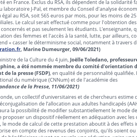
é en France. Exclus du RSA, ils dépendent de la solidarité fam
 laboratoire J-Pal, et membre du Conseil d'analyse économ
 égal au RSA, soit 565 euros par mois, pour les moins de 25
liales. Le calcul serait effectué comme pour l'obtention de
 concernés et pas seulement les étudiants. L’enseignante, q
ation des femmes et l'accès à la santé, lutte, par ailleurs, co
tend « casser le déterminisme social, notamment à travers 
ration.fr
, Marine Dumeurger, 09/06/2021)
inistre de la Culture du 4 juin,
Joëlle Toledano, professeur
auphine, a été nommée membre du comité d'orientation 
 de la presse (FSDP)
, en qualité de personnalité qualifiée.
tional du numérique (CNNum) et de l'académie des
ondance de la Presse, 11/06/2021)
nde, un collectif d’universitaires et de chercheurs estime
éconjugalisation de l’allocation aux adultes handicapés (AAH)
aura la possibilité de modifier substantiellement le mode de
e proposer un dispositif réellement en adéquation avec les o
, le mode de calcul de cette prestation aboutit à des effets 
 prise en compte des revenus des conjoints, qu'ils soient o