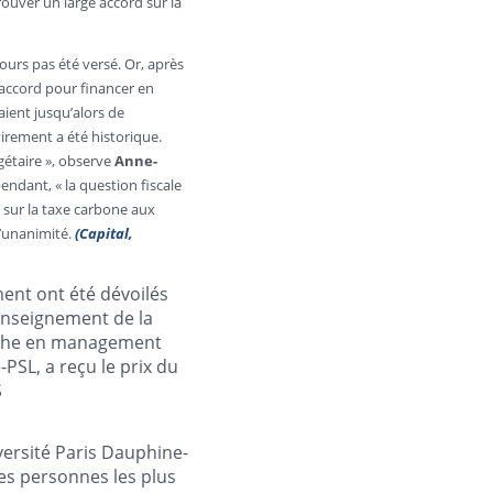
trouver un large accord sur la
ours pas été versé. Or, après
'accord pour financer en
aient jusqu’alors de
virement a été historique.
Anne-
gétaire », observe
pendant, « la question fiscale
 sur la taxe carbone aux
(Capital,
l’unanimité.
ent ont été dévoilés
'Enseignement de la
herche en management
-PSL, a reçu le prix du
S
ersité Paris Dauphine-
les personnes les plus