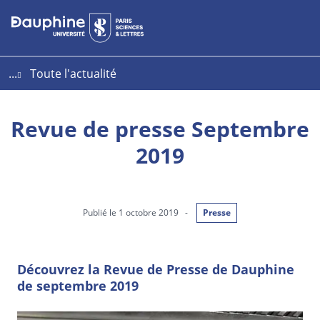
Aller
Aller
Plan
au
au
du
contenu
menu
site
...
Toute l'actualité
Revue de presse Septembre
2019
Publié le 1 octobre 2019
-
Presse
Découvrez la Revue de Presse de Dauphine
de septembre 2019