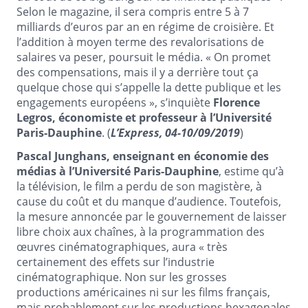
Selon le magazine, il sera compris entre 5 à 7
milliards d’euros par an en régime de croisière. Et
l’addition à moyen terme des revalorisations de
salaires va peser, poursuit le média. « On promet
des compensations, mais il y a derrière tout ça
quelque chose qui s’appelle la dette publique et les
engagements européens », s’inquiète
Florence
Legros, économiste et professeur à l’Université
Paris-Dauphine
. (
L’Express, 04-10/09/2019
)
Pascal Junghans, enseignant en économie des
médias à l’Université Paris-Dauphine
, estime qu’à
la télévision, le film a perdu de son magistère, à
cause du coût et du manque d’audience. Toutefois,
la mesure annoncée par le gouvernement de laisser
libre choix aux chaînes, à la programmation des
œuvres cinématographiques, aura « très
certainement des effets sur l’industrie
cinématographique. Non sur les grosses
productions américaines ni sur les films français,
mais probablement sur les productions hexagonales