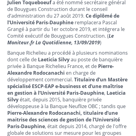
Julien Toqueboeuf
a été nommé secrétaire général
de Bouygues Construction durant le conseil
d’administration du 27 août 2019.
Ce diplômé de
l’Université Paris-Dauphine
remplacera Pascal
Grangé à partir du 1er octobre 2019, et intégrera le
Comité exécutif de Bouygues Construction. (
Le
Moniteur.fr La Quotidienne, 13/09/2019
)
Banque Richelieu a procédé à plusieurs nominations
dont celle de
Laeticia Silvy
au poste de banquière
privée à Banque Richelieu France, et de
Pierre-
Alexandre Rodocanachi
en charge de
développement commercial.
Titulaire d’un Mastère
spécialisé ESCP-EAP e-business et d’une maîtrise
en gestion à l’Université Paris-Dauphine
,
Laeticia
Silvy
était, depuis 2015, banquière privée
développeuse à la Banque Neuflize OBC ; tandis que
Pierre-Alexandre Rodocanachi, titulaire d’une
maitrise des sciences de gestion de l’Université
Paris-Dauphine
, était depuis 2014, chargé de l'offre
globale de solutions sur mesure pour les groupes