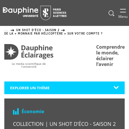
Panneau
de
Afficher
Menu
le
gestion
formulai
UN SHOT D’ÉCO - SAISON 2
...
de
des
DE LA « MONNAIE PAR HÉLICOPTÈRE » SUR VOTRE COMPTE ?
recherch
cookies
Comprendre
le monde,
éclairer
l’avenir
Le media scientifique de
l'université
EXPLORER UN THÈME
Économie
COLLECTION | UN SHOT D’ÉCO - SAISON 2