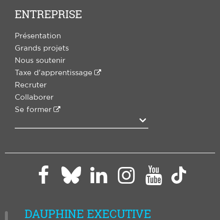
ENTREPRISE
Présentation
Grands projets
Nous soutenir
Taxe d'apprentissage
Recruter
Collaborer
Se former
Agrandir
Paris
Paris
Paris
Paris
Paris
Paris
Dauphine
Dauphine
Dauphine
Dauphi
Dauphine
Daup
sur
sur
sur
sur
sur
sur
DAUPHINE EXECUTIVE
Facebook
LinkedIn
Instagram
YouTub