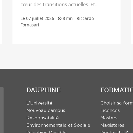
cœur des transitions actuelles. Et...
Le 07 juillet 2026 -
8 mn -
Riccardo
Fornasari
DAUPHINE
FORMATI
L'Université
Choisir sa for
Nouveau campus
Licences
Responsabilité
Masters
Environnementale et Sociale
Magistères
Dauphine Durable
Doctorats