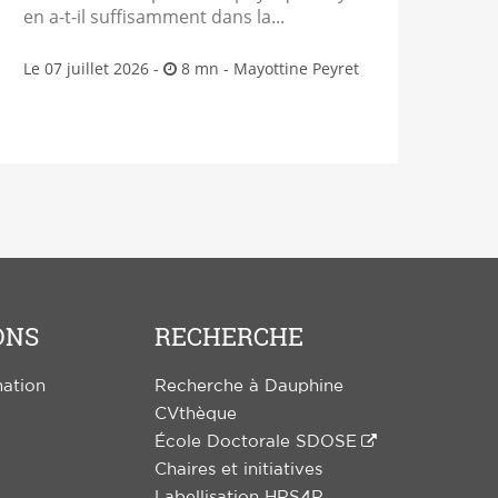
en a-t-il suffisamment dans la...
Le 07 juillet 2026 -
8 mn -
Mayottine Peyret
ONS
RECHERCHE
mation
Recherche à Dauphine
CVthèque
École Doctorale SDOSE
Chaires et initiatives
Labellisation HRS4R