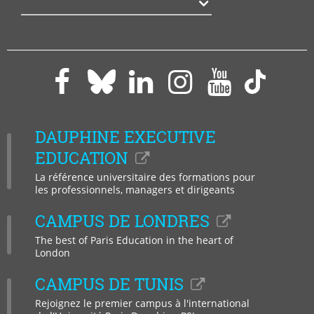
Agrandir
Paris
Paris
Paris
Paris
Paris
Paris
Dauphine
Dauphine
Dauphine
Dauphi
Dauphine
Daup
sur
sur
sur
sur
sur
sur
DAUPHINE EXECUTIVE
Facebook
LinkedIn
Instagram
YouTub
Bluesky
Tikto
EDUCATION
La référence universitaire des formations pour
les professionnels, managers et dirigeants
CAMPUS DE LONDRES
The best of Paris Education in the heart of
London
CAMPUS DE TUNIS
Rejoignez le premier campus à l'international