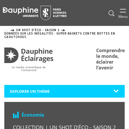
Panneau
de
Afficher
Menu
le
gestion
formulai
UN SHOT D’ÉCO - SAISON 2
...
de
des
DONNÉES SUR LES INÉGALITÉS : SUPER BASKETS CONTRE BOTTES EN
recherch
CAOUTCHOUC
cookies
Comprendre
le monde,
éclairer
l’avenir
Le media scientifique de
l'université
EXPLORER UN THÈME
Économie
COLLECTION | UN SHOT D’ÉCO - SAISON 2