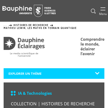
Panneau
de
Afficher
Menu
le
gestion
formulai
HISTOIRES DE RECHERCHE
...
de
des
MATHIEU LEWIN, LES MATHS EN TERRAIN QUANTIQUE
recherch
cookies
Comprendre
le monde,
éclairer
l’avenir
Le media scientifique de
l'université
EXPLORER UN THÈME
IA & Technologies
COLLECTION | HISTOIRES DE RECHERCHE