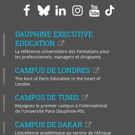
Paris
Paris
Paris
Paris
Paris
Paris
Dauphine
Dauphine
Dauphine
Dauphi
Dauphine
Daup
sur
sur
sur
sur
sur
sur
DAUPHINE EXECUTIVE
Facebook
LinkedIn
Instagram
YouTub
Bluesky
Tikto
EDUCATION
La référence universitaire des formations pour
les professionnels, managers et dirigeants
CAMPUS DE LONDRES
The best of Paris Education in the heart of
London
CAMPUS DE TUNIS
Rejoignez le premier campus à l'international
de l'Université Paris Dauphine-PSL
CAMPUS DE DAKAR
L’excellence académique au service de l’Afrique