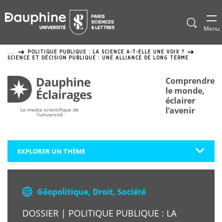
Panneau
de
Afficher
Menu
le
gestion
formulai
POLITIQUE PUBLIQUE : LA SCIENCE A-T-ELLE UNE VOIX ?
...
de
des
SCIENCE ET DÉCISION PUBLIQUE : UNE ALLIANCE DE LONG TERME
recherch
cookies
Comprendre
le monde,
éclairer
l’avenir
Le media scientifique de
l'université
EXPLORER UN THÈME
Géopolitique, Droit, Société
DOSSIER | POLITIQUE PUBLIQUE : LA