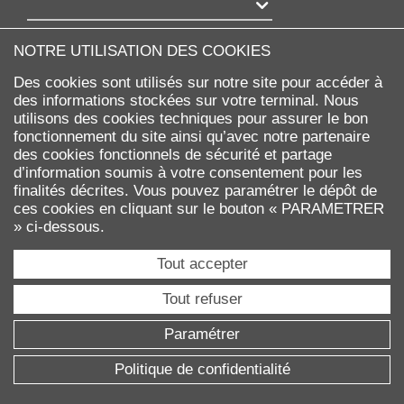
Agrandir
NOTRE UTILISATION DES COOKIES
INTERNATIONAL
Des cookies sont utilisés sur notre site pour accéder à
des informations stockées sur votre terminal. Nous
Venir étudier à Dauphine
utilisons des cookies techniques pour assurer le bon
Étudiants en échange
fonctionnement du site ainsi qu’avec notre partenaire
des cookies fonctionnels de sécurité et partage
Partir à l'étranger
d’information soumis à votre consentement pour les
Campus de Londres
finalités décrites. Vous pouvez paramétrer le dépôt de
Campus de Tunis
ces cookies en cliquant sur le bouton « PARAMETRER
Campus de Dakar
» ci-dessous.
Summers school
Tout accepter
Agrandir
Tout refuser
VIE DE CAMPUS
Paramétrer
Politique de confidentialité
Vie à l'université
Vie associative et culturelle