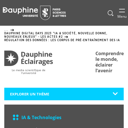
Panneau
de
Afficher
Menu
le
gestion
formulai
...
de
des
DAUPHINE DIGITAL DAYS 2023 "IA & SOCIÉTÉ, NOUVELLE DONNE,
recherch
NOUVEAUX ENJEUX" - LES ACTES #2
cookies
RÉGULATION DES DONNÉES : LES CORPUS DE PRÉ-ENTRAÎNEMENT DES IA
Comprendre
le monde,
éclairer
l’avenir
Le media scientifique de
l'université
EXPLORER UN THÈME
IA & Technologies