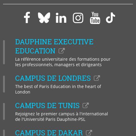
Paris
Paris
Paris
Paris
Paris
Paris
Dauphine
Dauphine
Dauphine
Dauphi
Dauphine
Daup
sur
sur
sur
sur
sur
sur
DAUPHINE EXECUTIVE
Facebook
LinkedIn
Instagram
YouTub
Bluesky
Tikto
EDUCATION
La référence universitaire des formations pour
les professionnels, managers et dirigeants
CAMPUS DE LONDRES
The best of Paris Education in the heart of
London
CAMPUS DE TUNIS
Rejoignez le premier campus à l'international
de l'Université Paris Dauphine-PSL
CAMPUS DE DAKAR