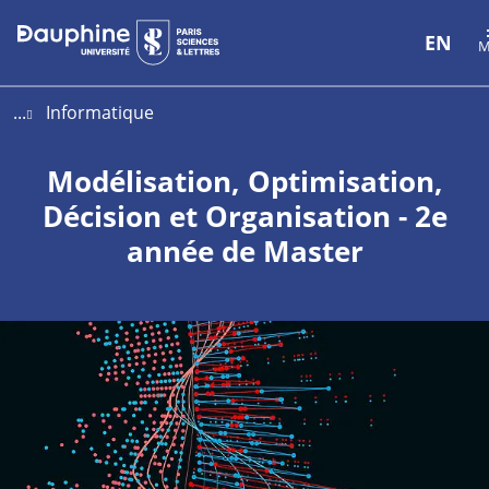
Aller
Aller
Plan
EN
M
au
au
du
contenu
menu
site
...
Informatique
Modélisation, Optimisation,
Décision et Organisation - 2e
année de Master