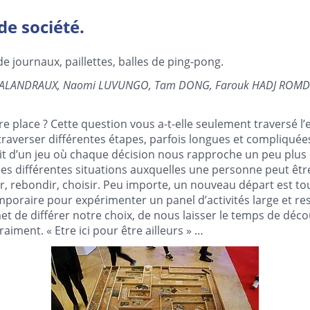
de société.
e journaux, paillettes, balles de ping-pong.
 BALANDRAUX, Naomi LUVUNGO, Tam DONG, Farouk HADJ ROM
e place ? Cette question vous a-t-elle seulement traversé l’e
averser différentes étapes, parfois longues et compliquée
agit d’un jeu où chaque décision nous rapproche un peu plus 
 les différentes situations auxquelles une personne peut êt
r, rebondir, choisir. Peu importe, un nouveau départ est tou
mporaire pour expérimenter un panel d’activités large et re
et de différer notre choix, de nous laisser le temps de déco
iment. « Etre ici pour être ailleurs » …