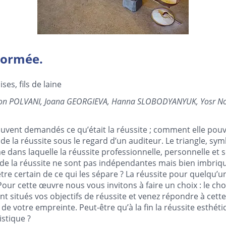
normée.
ses, fils de laine
on POLVANI, Joana GEORGIEVA, Hanna SLOBODYANYUK, Yosr N
nt demandés ce qu’était la réussite ; comment elle pouvai
n de la réussite sous le regard d’un auditeur. Le triangle, s
me dans laquelle la réussite professionnelle, personnelle et s
s de la réussite ne sont pas indépendantes mais bien imbriq
tre certain de ce qui les sépare ? La réussite pour quelqu’
our cette œuvre nous vous invitons à faire un choix : le c
situés vos objectifs de réussite et venez répondre à cett
 votre empreinte. Peut-être qu’à la fin la réussite esthétiq
istique ?