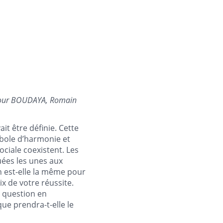
our BOUDAYA, Romain
t être définie. Cette
ymbole d’harmonie et
ociale coexistent. Les
uées les unes aux
un est-elle la même pour
hoix de votre réussite.
e question en
ue prendra-t-elle le