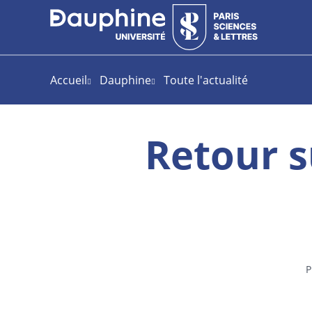
Aller
Aller
Plan
au
au
du
contenu
menu
site
Accueil
Dauphine
Toute l'actualité
Retour s
P