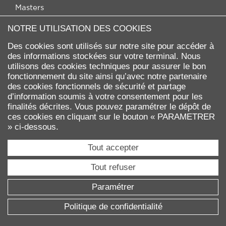
Masters
Magistères
NOTRE UTILISATION DES COOKIES
Doctorats
Des cookies sont utilisés sur notre site pour accéder à
Programmes Gradués
des informations stockées sur votre terminal. Nous
Executive Education
utilisons des cookies techniques pour assurer le bon
Agrandir
fonctionnement du site ainsi qu’avec notre partenaire
des cookies fonctionnels de sécurité et partage
d’information soumis à votre consentement pour les
RECHERCHE
finalités décrites. Vous pouvez paramétrer le dépôt de
ces cookies en cliquant sur le bouton « PARAMETRER
» ci-dessous.
Recherche à Dauphine
CVthèque
Tout accepter
École Doctorale SDOSE
Chaires et initiatives
Tout refuser
Labellisation HRS4R
Paramétrer
Projets nationaux et internationaux
Habilitation à diriger des recherches
Politique de confidentialité
Agrandir