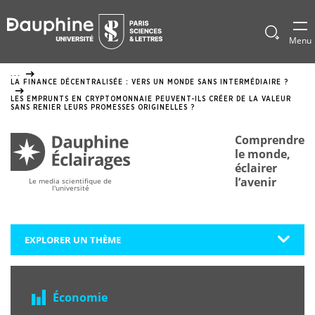
Panneau
de
Afficher
Menu
le
gestion
formulai
...
de
des
LA FINANCE DÉCENTRALISÉE : VERS UN MONDE SANS INTERMÉDIAIRE ?
recherch
cookies
LES EMPRUNTS EN CRYPTOMONNAIE PEUVENT-ILS CRÉER DE LA VALEUR
SANS RENIER LEURS PROMESSES ORIGINELLES ?
Comprendre
le monde,
éclairer
l’avenir
Le media scientifique de
l'université
EXPLORER UN THÈME
Économie