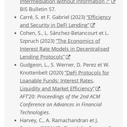
Intermediation without information ?”
BIS Bulletin 57.
Carré, S. et F. Gabriel (2023)
“Efficiency
and Security in DeFi Lending”
Cohen, S., L. Sánchez-Betancourt et L.
Szpruch (2023)
“The Economics of
Interest Rate Models in Decentralised
Lending Protocols”
Gudgeon, L., S. Werner, D. Perez et W.
Knottenbelt (2020)
“DeFi Protocols for
Loanable Funds: Interest Rates,
Liquidity and Market Efficiency”
.
AFT’20: Proceedings of the 2nd ACM
Conference on Advances in Financial
Technologies
.
Harvey, C., A. Ramachandran et J.