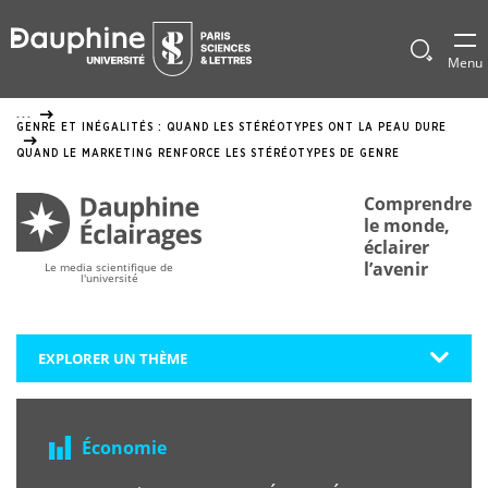
Panneau
de
Afficher
Menu
le
gestion
formulai
...
de
des
GENRE ET INÉGALITÉS : QUAND LES STÉRÉOTYPES ONT LA PEAU DURE
recherch
cookies
QUAND LE MARKETING RENFORCE LES STÉRÉOTYPES DE GENRE
Comprendre
le monde,
éclairer
l’avenir
Le media scientifique de
l'université
EXPLORER UN THÈME
Économie