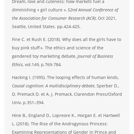
Dream, love and cuteness: how markets fuel a
diminishing « girl culture ».
52nd Annual Conference of
the Association for Consumer Research (ACR)
, Oct 2021,
Seattle, United States. pp.424-425.
Fine C. et Rush E. (2018). Why does all the girls have to
buy pink stuff ». The ethics and science of the
gendered toy marketing debate,
Journal of Business
Ethics
, vol.149, p.769-784.
Hacking I. (1995). The looping effects of human kinds,
Causal cognition: A multidisciplinary debate
, Sperber D.,
D. Premack D. et A. J. Premack, Clarendon Press/Oxford
Univ, p.351–394.
Hine B., England D., Lopreore K., Horgan E. et Hartwell
L. (2018). The Rise of the Androgynous Princess:
Examining Representations of Gender in Prince and