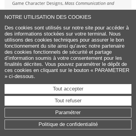
Game Character Designs,
Mass Communication and
Society
, vol.27, n°6, p.1529-1554.
NOTRE UTILISATION DES COOKIES
Searle J. (1998).
La construction de la réalité sociale
,
Des cookies sont utilisés sur notre site pour accéder à
Essais Gallimard.
des informations stockées sur votre terminal. Nous
utilisons des cookies techniques pour assurer le bon
fonctionnement du site ainsi qu’avec notre partenaire
Spielmann N., Dobscha S. et Lowrey T.M. (2021). Real
des cookies fonctionnels de sécurité et partage
Men Don’t Buy “Mrs. Clean”: Gender Bias in Gendered
d’information soumis à votre consentement pour les
Brands,
Journal of the Association for Consumer Research
,
finalités décrites. Vous pouvez paramétrer le dépôt de
ces cookies en cliquant sur le bouton « PARAMETRER
vol. 6, n°2, pp. 211-222.
» ci-dessous.
West C. et Zimmerman D.H. (1987). Doing gender,
Tout accepter
Gender and Society
, vol. 1, n°2, p.125-151.
Tout refuser
Paramétrer
Florence Benoît-Moreau
,
Fabienne Berger-
Politique de confidentialité
Remy
,
Sarah Lasri