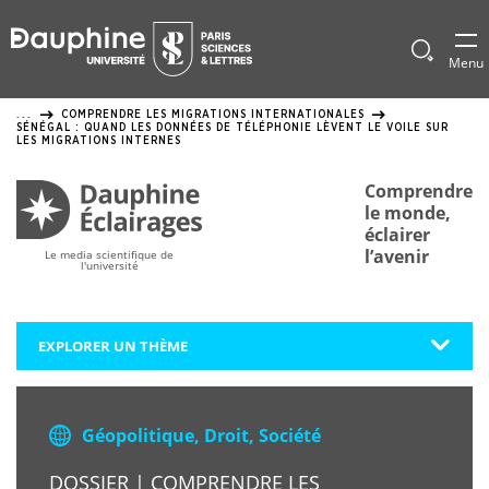
Panneau
de
Afficher
Menu
le
gestion
formulai
COMPRENDRE LES MIGRATIONS INTERNATIONALES
...
de
des
SÉNÉGAL : QUAND LES DONNÉES DE TÉLÉPHONIE LÈVENT LE VOILE SUR
recherch
LES MIGRATIONS INTERNES
cookies
Comprendre
le monde,
éclairer
l’avenir
Le media scientifique de
l'université
EXPLORER UN THÈME
Géopolitique, Droit, Société
DOSSIER | COMPRENDRE LES