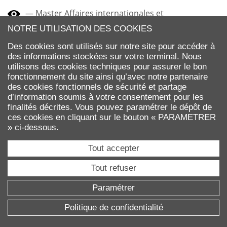
Master Affaires internationales et
développement
NOTRE UTILISATION DES COOKIES
Des cookies sont utilisés sur notre site pour accéder à
Master Conflict Transformation & Peace Studies
des informations stockées sur votre terminal. Nous
utilisons des cookies techniques pour assurer le bon
Master Économie internationale et
fonctionnement du site ainsi qu’avec notre partenaire
développement
des cookies fonctionnels de sécurité et partage
d’information soumis à votre consentement pour les
MBA International Paris - IAE Paris-Sorbonne
finalités décrites. Vous pouvez paramétrer le dépôt de
Business School & Université Paris Dauphine - PSL
ces cookies en cliquant sur le bouton « PARAMETRER
» ci-dessous.
Tout accepter
Tout refuser
Paramétrer
Nos articles sont publiés sous licence Creative
Commons. Leur réutilisation est autorisée sous
Politique de confidentialité
certaines conditions.