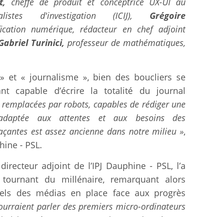
rt,
cheffe de produit et conceptrice UX-UI au
listes d'investigation (ICIJ),
Grégoire
ication numérique, rédacteur en chef adjoint
Gabriel Turinici,
professeur de mathématiques,
e » et « journalisme », bien des boucliers se
ant capable d’écrire la totalité du journal
 remplacées par robots, capables de rédiger une
 adaptée aux attentes et aux besoins des
açantes est assez ancienne dans notre milieu »
,
hine - PSL.
irecteur adjoint de l’IPJ Dauphine - PSL, l’a
tournant du millénaire, remarquant alors
nels des médias en place face aux progrès
ourraient parler des premiers micro-ordinateurs