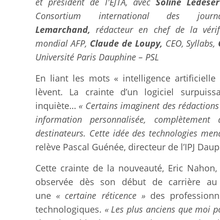
et président de l'EJTA, avec
Soline Ledése
Consortium international des journa
Lemarchand,
rédacteur en chef de la vérif
mondial AFP,
Claude de Loupy,
CEO, Syllabs,
Université Paris Dauphine – PSL
En liant les mots « intelligence artificiell
lèvent. La crainte d’un logiciel surpuiss
inquiète…
« Certains imaginent des rédactions
information personnalisée, complètement
destinateurs. Cette idée des technologies men
relève Pascal Guénée, directeur de l’IPJ Daup
Cette crainte de la nouveauté, Eric Nahon, d
observée dès son début de carrière au 
une
« certaine réticence »
des profession
technologiques.
« Les plus anciens que moi p