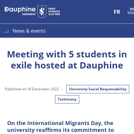
Aller
Aller
Plan
FR
Me
au
au
du
contenu
menu
site
...
News & events
Meeting with 5 students in
exile hosted at Dauphine
Published on 18 December 2022
-
University Social Responsability
Testimony
On the International Migrants Day, the
university reaffirms its commitment to